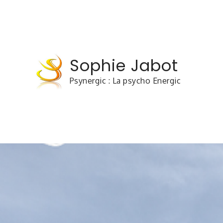
Skip
to
content
Sophie Jabot
Psynergic : La psycho Energic