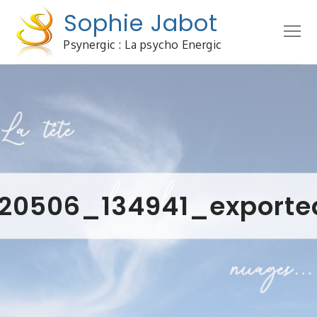
Skip
Sophie Jabot
to
Menu
content
Psynergic : La psycho Energic
20506_134941_export